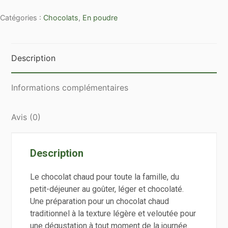
Boîte
Catégories :
Chocolats
,
En poudre
de
250g
de
chocolat
Description
tradition
Informations complémentaires
Avis (0)
Description
Le chocolat chaud pour toute la famille, du
petit-déjeuner au goûter, léger et chocolaté.
Une préparation pour un chocolat chaud
traditionnel à la texture légère et veloutée pour
une dégustation à tout moment de la journée.