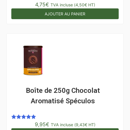
4,75
€
TVA incluse (
4,50
€
HT)
AJOUTER AU PANIER
Boîte de 250g Chocolat
Aromatisé Spéculos
9,95
€
Note
5.00
TVA incluse (
9,43
€
HT)