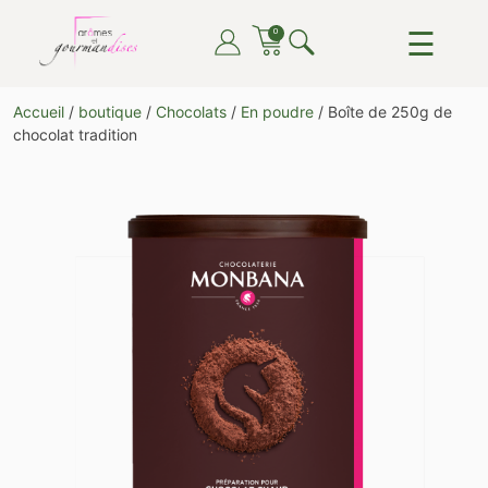
Skip
☰
0
to
content
ARÔMES ET GOURMANDISES
DU THÉ, DU CAFÉ, DU CHOCOLAT, TOUT POUR LE
Accueil
/
boutique
/
Chocolats
/
En poudre
/ Boîte de 250g de
PLAISIR DE TOUTES ET TOUS
chocolat tradition