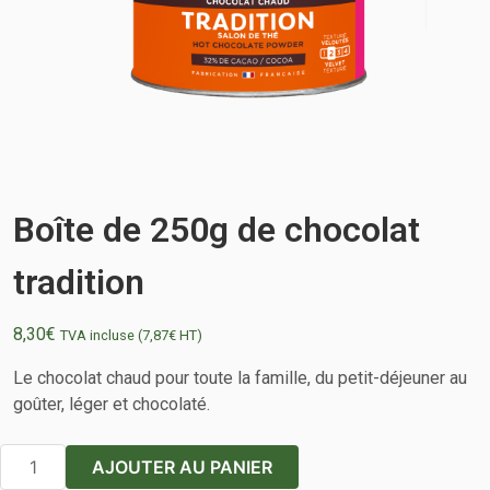
Boîte de 250g de chocolat
tradition
8,30
€
TVA incluse (
7,87
€
HT)
Le chocolat chaud pour toute la famille, du petit-déjeuner au
goûter, léger et chocolaté.
quantité
AJOUTER AU PANIER
de