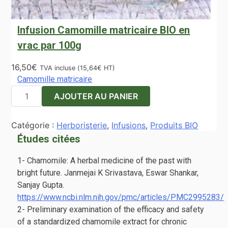
Infusion Camomille matricaire BIO en
vrac par 100g
16,50
€
TVA incluse (
15,64
€
HT)
Camomille matricaire
quantité
AJOUTER AU PANIER
de
Infusion
Catégorie :
Herboristerie
,
Infusions
,
Produits BIO
Camomille
Études citées
matricaire
BIO
1- Chamomile: A herbal medicine of the past with
en
bright future. Janmejai K Srivastava, Eswar Shankar,
vrac
Sanjay Gupta.
par
https://www.ncbi.nlm.nih.gov/pmc/articles/PMC2995283/
100g
2- Preliminary examination of the efficacy and safety
of a standardized chamomile extract for chronic