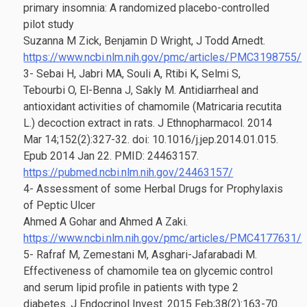
primary insomnia: A randomized placebo-controlled
pilot study
Suzanna M Zick, Benjamin D Wright, J Todd Arnedt.
https://www.ncbi.nlm.nih.gov/pmc/articles/PMC3198755/
3- Sebai H, Jabri MA, Souli A, Rtibi K, Selmi S,
Tebourbi O, El-Benna J, Sakly M. Antidiarrheal and
antioxidant activities of chamomile (Matricaria recutita
L.) decoction extract in rats. J Ethnopharmacol. 2014
Mar 14;152(2):327-32. doi: 10.1016/j.jep.2014.01.015.
Epub 2014 Jan 22. PMID: 24463157.
https://pubmed.ncbi.nlm.nih.gov/24463157/
4- Assessment of some Herbal Drugs for Prophylaxis
of Peptic Ulcer
Ahmed A Gohar and Ahmed A Zaki.
https://www.ncbi.nlm.nih.gov/pmc/articles/PMC4177631/
5- Rafraf M, Zemestani M, Asghari-Jafarabadi M.
Effectiveness of chamomile tea on glycemic control
and serum lipid profile in patients with type 2
diabetes. J Endocrinol Invest. 2015 Feb;38(2):163-70.