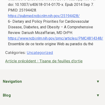
doi: 10.1007/s40618-014-0170-x. Epub 2014 Sep 7.
PMID: 25194428.
https://pubmed.ncbi.nlm.nih.gov/25194428/
6- Dietary and Policy Priorities for Cardiovascular
Disease, Diabetes, and Obesity – A Comprehensive
Review. Dariush Mozaffarian, MD DrPH.
https://www.ncbi.nlm.nih.gov/pmc/articles/PMC4814348/
Ensemble de ce texte origine Web au paradis du thé
Catégories:
Uncategorized
Navigation
Article précédent :
Tisane de feuilles d’ortie
de
l’article
Navigation
Blog