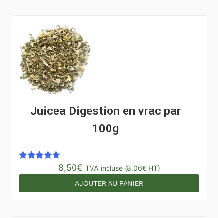
Juicea Digestion en vrac par
100g
8,50
€
Note
5.00
TVA incluse (
8,06
€
HT)
sur 5
AJOUTER AU PANIER