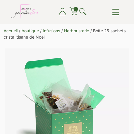
Skip
☰
0
to
content
ARÔMES ET GOURMANDISES
DU THÉ, DU CAFÉ, DU CHOCOLAT, TOUT POUR LE
Accueil
/
boutique
/
Infusions
/
Herboristerie
/ Boîte 25 sachets
PLAISIR DE TOUTES ET TOUS
cristal tisane de Noël