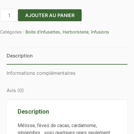
quantité
AJOUTER AU PANIER
de
Boîte
Catégories :
Boite d'infusettes
,
Herboristerie
,
Infusions
25
sachets
cristal
tisane
Description
de
Noël
Informations complémentaires
Avis (0)
Description
Mélisse, fèves de cacao, cardamome,
gingembre… voici quelques-unes seulement