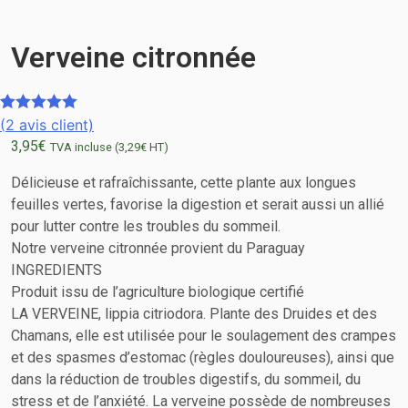
Verveine citronnée
(
2
avis client)
Noté
2
5.00
3,95
€
sur 5
TVA incluse (
3,29
€
HT)
basé sur
Délicieuse et rafraîchissante, cette plante aux longues
notations
feuilles vertes, favorise la digestion et serait aussi un allié
client
pour lutter contre les troubles du sommeil.
Notre verveine citronnée provient du Paraguay
INGREDIENTS
Produit issu de l’agriculture biologique certifié
LA VERVEINE, lippia citriodora. Plante des Druides et des
Chamans, elle est utilisée pour le soulagement des crampes
et des spasmes d’estomac (règles douloureuses), ainsi que
dans la réduction de troubles digestifs, du sommeil, du
stress et de l’anxiété. La verveine possède de nombreuses