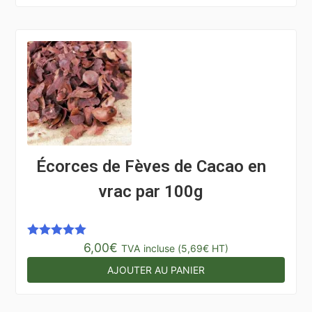
Écorces de Fèves de Cacao en
vrac par 100g
6,00
€
Note
5.00
TVA incluse (
5,69
€
HT)
sur 5
AJOUTER AU PANIER