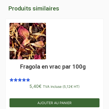
Produits similaires
Fragola en vrac par 100g
5,40
€
Note
5.00
TVA incluse (
5,12
€
HT)
sur 5
AJOUTER AU PANIER