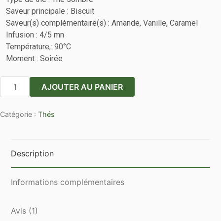
Saveur principale : Biscuit
Saveur(s) complémentaire(s) : Amande, Vanille, Caramel
Infusion : 4/5 mn
Température,: 90°C
Moment : Soirée
quantité
AJOUTER AU PANIER
de
Pu-
Catégorie :
Thés
Erh
gourmand
Description
Informations complémentaires
Avis (1)