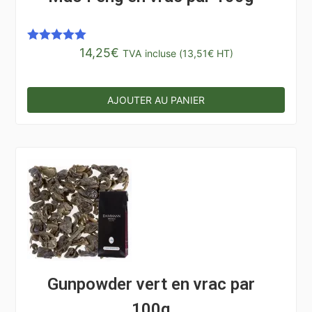
14,25
€
Note
5.00
TVA incluse (
13,51
€
HT)
sur 5
AJOUTER AU PANIER
Gunpowder vert en vrac par
100g