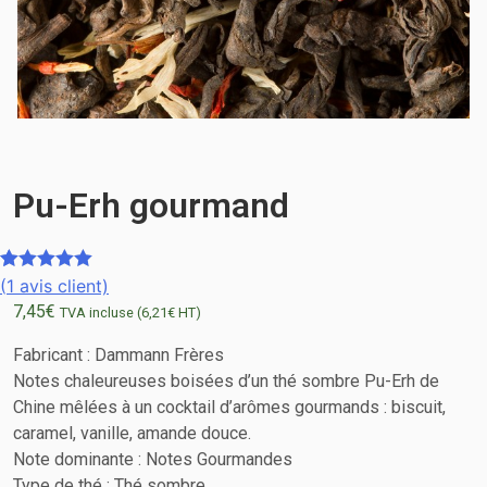
Pu-Erh gourmand
(
1
avis client)
Noté
1
5.00
7,45
€
sur 5
TVA incluse (
6,21
€
HT)
basé sur
Fabricant :
Dammann Frères
notation
Notes chaleureuses boisées d’un thé sombre Pu-Erh de
client
Chine mêlées à un cocktail d’arômes gourmands : biscuit,
caramel, vanille, amande douce.
Note dominante : Notes Gourmandes
Type de thé : Thé sombre