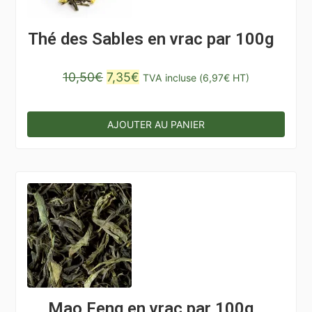
Thé des Sables en vrac par 100g
Le
Le
10,50
€
7,35
€
TVA incluse (
6,97
€
HT)
prix
prix
initial
actuel
AJOUTER AU PANIER
était :
est :
10,50€.
7,35€.
Mao Feng en vrac par 100g