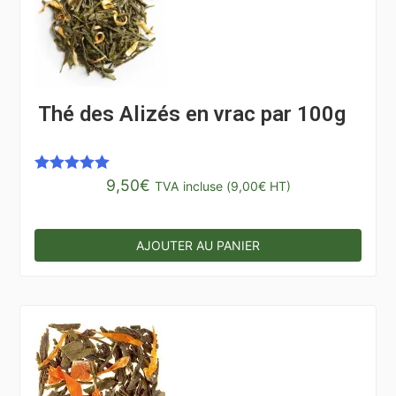
Thé des Alizés en vrac par 100g
9,50
€
Note
5.00
TVA incluse (
9,00
€
HT)
sur 5
AJOUTER AU PANIER