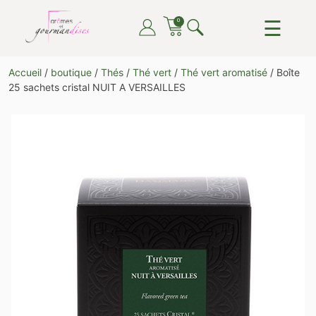
Skip
☰
0
to
content
ARÔMES ET GOURMANDISES
DU THÉ, DU CAFÉ, DU CHOCOLAT, TOUT POUR LE
Accueil
/
boutique
/
Thés
/
Thé vert
/
Thé vert aromatisé
/ Boîte
PLAISIR DE TOUTES ET TOUS
25 sachets cristal NUIT A VERSAILLES