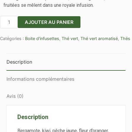
fruitées se mêlent dans une royale infusion.
quantité
AJOUTER AU PANIER
de
Boîte
Catégories :
Boite d'infusettes
,
Thé vert
,
Thé vert aromatisé
,
Thés
25
sachets
cristal
NUIT
Description
A
VERSAILLES
Informations complémentaires
Avis (0)
Description
Bergamote, kiwi, pêche jaune, fleur d’oranger,