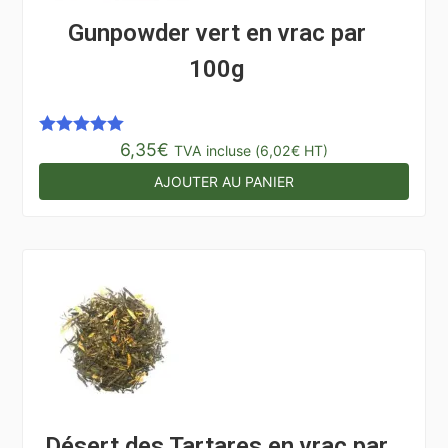
Gunpowder vert en vrac par
100g
6,35
€
Note
5.00
TVA incluse (
6,02
€
HT)
sur 5
AJOUTER AU PANIER
Désert des Tartares en vrac par