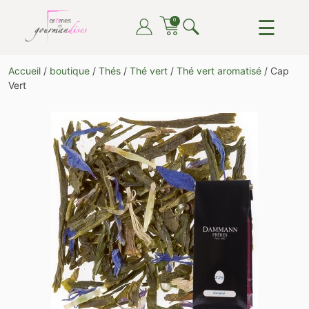
Skip
☰
0
to
content
ARÔMES ET GOURMANDISES
DU THÉ, DU CAFÉ, DU CHOCOLAT, TOUT POUR LE
Accueil
/
boutique
/
Thés
/
Thé vert
/
Thé vert aromatisé
/ Cap
PLAISIR DE TOUTES ET TOUS
Vert