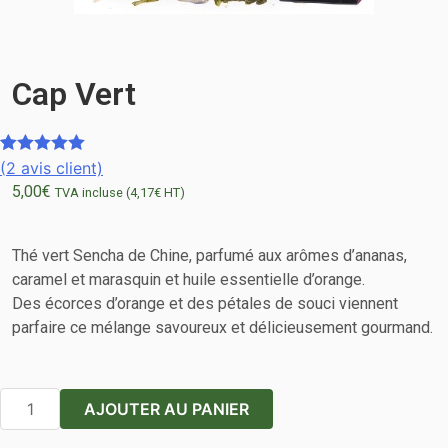
Cap Vert
(
2
avis client)
Noté
2
5.00
5,00
€
sur 5
TVA incluse (
4,17
€
HT)
basé sur
notations
Thé vert Sencha de Chine, parfumé aux arômes d’ananas,
client
caramel et marasquin et huile essentielle d’orange.
Des écorces d’orange et des pétales de souci viennent
parfaire ce mélange savoureux et délicieusement gourmand.
quantité
AJOUTER AU PANIER
de
Cap