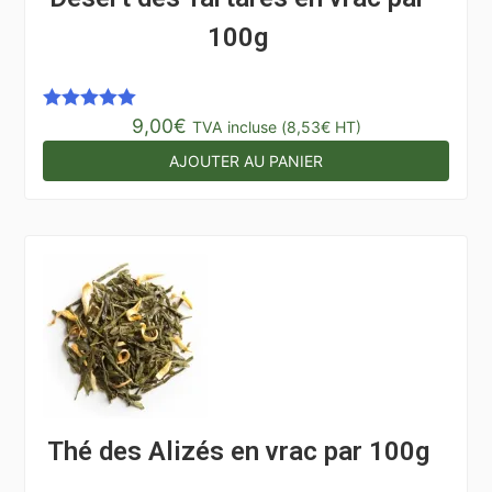
100g
9,00
€
Note
5.00
TVA incluse (
8,53
€
HT)
sur 5
AJOUTER AU PANIER
Thé des Alizés en vrac par 100g