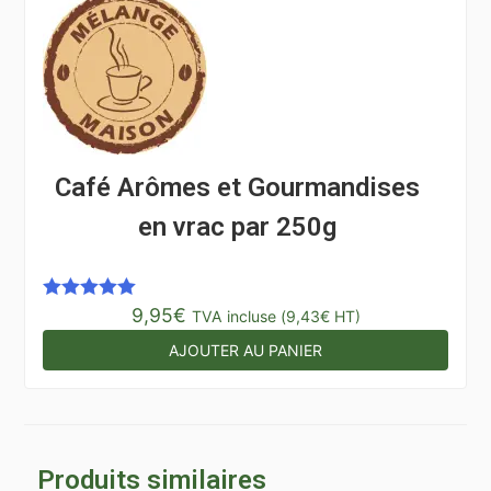
Café Arômes et Gourmandises
en vrac par 250g
9,95
€
Note
5.00
TVA incluse (
9,43
€
HT)
sur 5
AJOUTER AU PANIER
Produits similaires