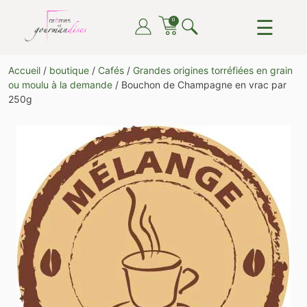
Skip
☰
0
to
content
ARÔMES ET GOURMANDISES
DU THÉ, DU CAFÉ, DU CHOCOLAT, TOUT POUR LE
Accueil
/
boutique
/
Cafés
/
Grandes origines torréfiées en grain
PLAISIR DE TOUTES ET TOUS
ou moulu à la demande
/ Bouchon de Champagne en vrac par
250g