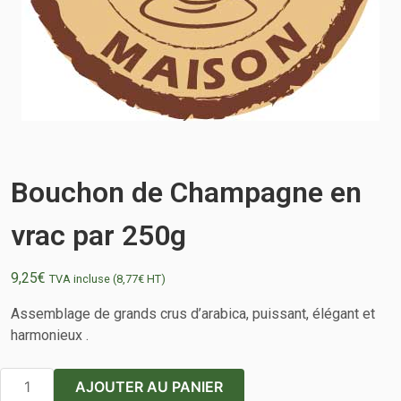
Bouchon de Champagne en
vrac par 250g
9,25
€
TVA incluse (
8,77
€
HT)
Assemblage de grands crus d’arabica, puissant, élégant et
harmonieux .
quantité
AJOUTER AU PANIER
de