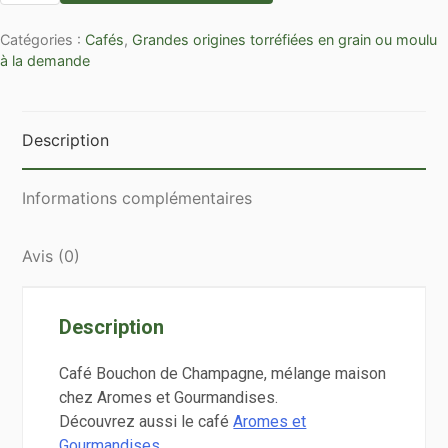
Bouchon
Catégories :
Cafés
,
Grandes origines torréfiées en grain ou moulu
de
à la demande
Champagne
en
vrac
Description
par
250g
Informations complémentaires
Avis (0)
Description
Café Bouchon de Champagne, mélange maison
chez Aromes et Gourmandises.
Découvrez aussi le café
Aromes et
Gourmandises