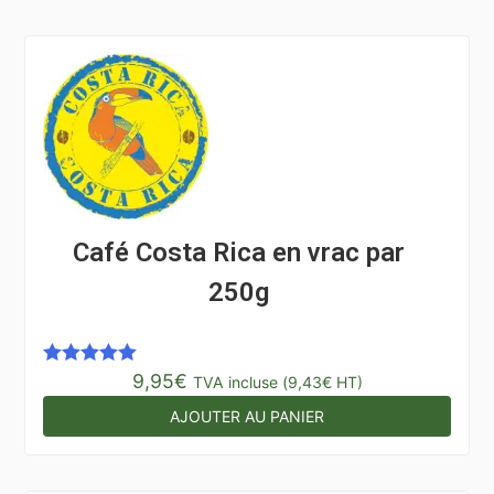
Café Costa Rica en vrac par
250g
9,95
€
Note
5.00
TVA incluse (
9,43
€
HT)
sur 5
AJOUTER AU PANIER