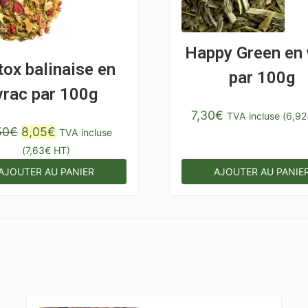
Happy Green en 
tox balinaise en
par 100g
vrac par 100g
7,30
€
TVA incluse (
6,92
Le
Le
50
€
8,05
€
TVA incluse
prix
prix
(
7,63
€
HT)
initial
actuel
AJOUTER AU PANIER
AJOUTER AU PANIE
était :
est :
11,50€.
8,05€.