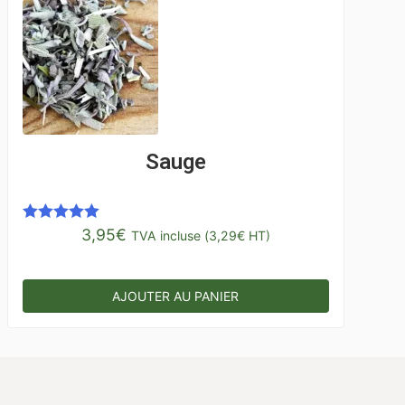
Sauge
3,95
€
Note
5.00
TVA incluse (
3,29
€
HT)
sur 5
AJOUTER AU PANIER