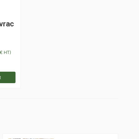
vrac
€
HT)
R