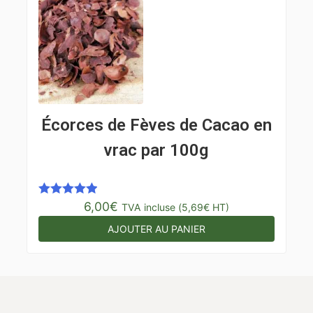
Écorces de Fèves de Cacao en
vrac par 100g
6,00
€
Note
5.00
TVA incluse (
5,69
€
HT)
sur 5
AJOUTER AU PANIER