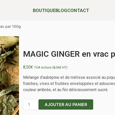
BOUTIQUE
BLOG
CONTACT
ac par 100g
POUR LE PLAISIR DE TOUTES ET TOUS
MAGIC GINGER en vrac p
8,50
€
TVA incluse (
8,06
€
HT)
Mélange d’aubépine et de mélisse associé au piquan
fraîches, vives et fruitées enveloppées et adoucies
couleur ambrée, et au fini délicieusement sucré.
quantité
AJOUTER AU PANIER
de
MAGIC