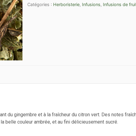
Catégories :
Herboristerie
,
Infusions
,
Infusions de frui
GINGER
en
vrac
par
100g
t du gingembre et à la fraîcheur du citron vert. Des notes fraîc
la belle couleur ambrée, et au fini délicieusement sucré.