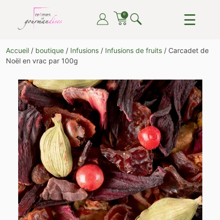
Skip
☰
0
to
content
ARÔMES ET GOURMANDISES
DU THÉ, DU CAFÉ, DU CHOCOLAT, TOUT POUR LE
Accueil
/
boutique
/
Infusions
/
Infusions de fruits
/ Carcadet de
PLAISIR DE TOUTES ET TOUS
Noël en vrac par 100g