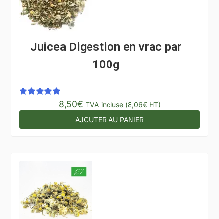
Juicea Digestion en vrac par
100g
8,50
€
Note
5.00
TVA incluse (
8,06
€
HT)
sur 5
AJOUTER AU PANIER