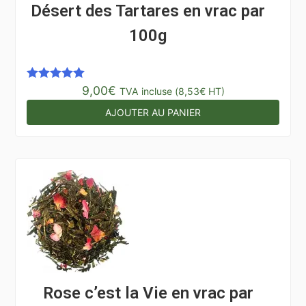
Désert des Tartares en vrac par
100g
9,00
€
Note
5.00
TVA incluse (
8,53
€
HT)
sur 5
AJOUTER AU PANIER
Rose c’est la Vie en vrac par