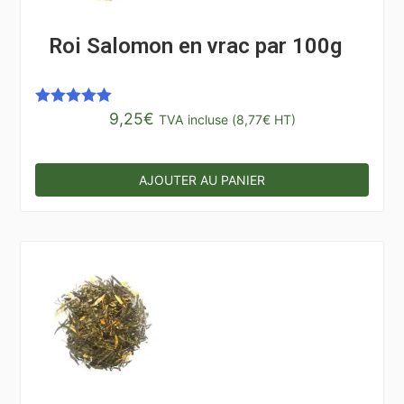
Roi Salomon en vrac par 100g
9,25
€
Note
5.00
TVA incluse (
8,77
€
HT)
sur 5
AJOUTER AU PANIER