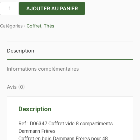
quantité
AJOUTER AU PANIER
de
Coffret
Catégories :
Coffret
,
Thés
vide
8
compartiments
Description
Informations complémentaires
Avis (0)
Description
Ref : D06347 Coffret vide 8 compartiments
Dammann Frères
Coffret en bois Dammann Frères pour 48