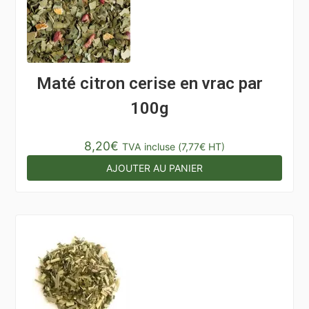
Maté citron cerise en vrac par
100g
8,20
€
TVA incluse (
7,77
€
HT)
AJOUTER AU PANIER