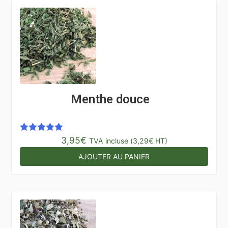
Menthe douce
3,95
€
Note
5.00
TVA incluse (
3,29
€
HT)
sur 5
AJOUTER AU PANIER