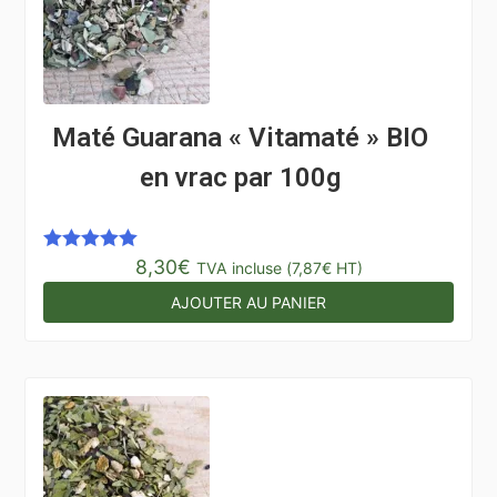
Maté Guarana « Vitamaté » BIO
en vrac par 100g
8,30
€
Note
5.00
TVA incluse (
7,87
€
HT)
sur 5
AJOUTER AU PANIER