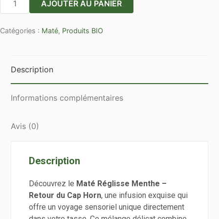
AJOUTER AU PANIER
de
Maté
Catégories :
Maté
,
Produits BIO
menthe
réglisse
BIO
en
Description
vrac
par
Informations complémentaires
100g
Avis (0)
Description
Découvrez le
Maté Réglisse Menthe –
Retour du Cap Horn
, une infusion exquise qui
offre un voyage sensoriel unique directement
dans votre tasse. Ce mélange délicat combine