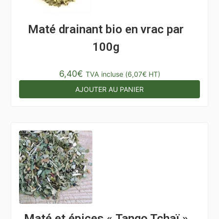
Maté drainant bio en vrac par
100g
6,40
€
TVA incluse (
6,07
€
HT)
AJOUTER AU PANIER
Maté et épices « Tango Tchaï »