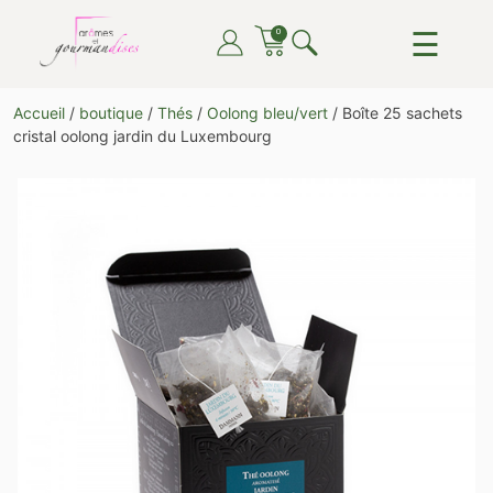
Skip
☰
0
to
content
ARÔMES ET GOURMANDISES
DU THÉ, DU CAFÉ, DU CHOCOLAT, TOUT POUR LE
Accueil
/
boutique
/
Thés
/
Oolong bleu/vert
/ Boîte 25 sachets
PLAISIR DE TOUTES ET TOUS
cristal oolong jardin du Luxembourg