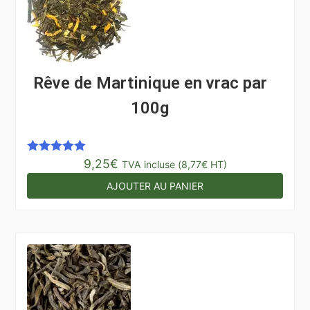
Rêve de Martinique en vrac par
100g
9,25
€
Note
5.00
TVA incluse (
8,77
€
HT)
sur 5
AJOUTER AU PANIER