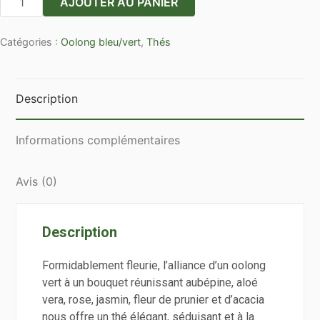
AJOUTER AU PANIER
de
Boîte
Catégories :
Oolong bleu/vert
,
Thés
25
sachets
cristal
oolong
Description
jardin
du
Informations complémentaires
Luxembourg
Avis (0)
Description
Formidablement fleurie, l’alliance d’un oolong
vert à un bouquet réunissant aubépine, aloé
vera, rose, jasmin, fleur de prunier et d’acacia
nous offre un t
hé élégant, séduisant et à la