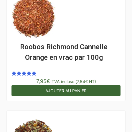
Roobos Richmond Cannelle
Orange en vrac par 100g
7,95
€
Note
5.00
TVA incluse (
7,54
€
HT)
sur 5
AJOUTER AU PANIER