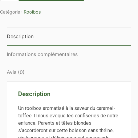
Rooibos
Catégorie :
Rooibos
Caramel
Toffee
en
vrac
Description
par
100g
Informations complémentaires
Avis (0)
Description
Un rooibos aromatisé à la saveur du caramel-
toffee. Il nous évoque les confiseries de notre
enfance. Parents et têtes blondes
s’accorderont sur cette boisson sans théine,
chaleureuse et délicieusement gourmande.