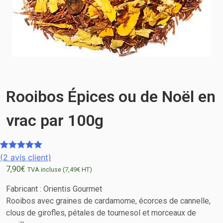
Rooibos Épices ou de Noël en
vrac par 100g
(
2
avis client)
Noté
2
5.00
7,90
€
sur 5
TVA incluse (
7,49
€
HT)
basé sur
Fabricant :
Orientis Gourmet
notations
Rooibos avec graines de cardamome, écorces de cannelle,
client
clous de girofles, pétales de tournesol et morceaux de