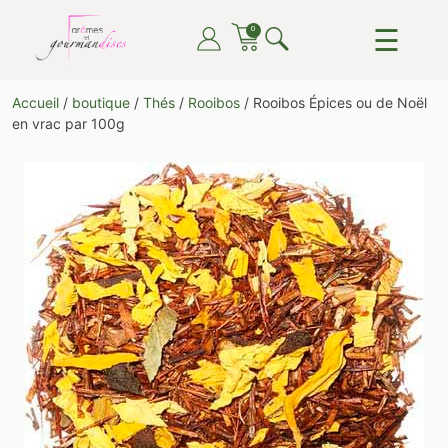
Skip
☰
0
to
content
ARÔMES ET GOURMANDISES
DU THÉ, DU CAFÉ, DU CHOCOLAT, TOUT POUR LE
Accueil
/
boutique
/
Thés
/
Rooibos
/ Rooibos Épices ou de Noël
PLAISIR DE TOUTES ET TOUS
en vrac par 100g