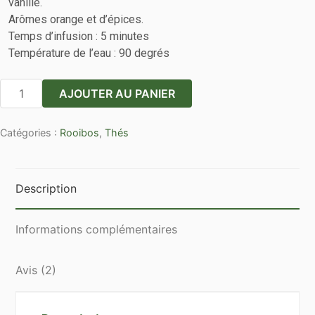
vanille.
Arômes orange et d’épices.
Temps d’infusion : 5 minutes
Température de l’eau : 90 degrés
quantité
AJOUTER AU PANIER
de
Rooibos
Catégories :
Rooibos
,
Thés
Épices
ou
de
Noël
Description
en
vrac
Informations complémentaires
par
100g
Avis (2)