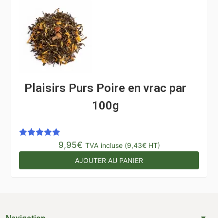
Plaisirs Purs Poire en vrac par
100g
9,95
€
Note
5.00
TVA incluse (
9,43
€
HT)
sur 5
AJOUTER AU PANIER