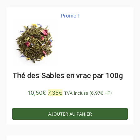
Promo !
Thé des Sables en vrac par 100g
Le
Le
10,50
€
7,35
€
TVA incluse (
6,97
€
HT)
prix
prix
initial
actuel
AJOUTER AU PANIER
était :
est :
10,50€.
7,35€.