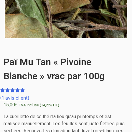
Paï Mu Tan « Pivoine
Blanche » vrac par 100g
(
1
avis client)
Noté
1
5.00
15,00
€
sur 5
TVA incluse (
14,22
€
HT)
basé sur
La cueillette de ce thé n’a lieu qu’au printemps et est
notation
réalisée manuellement. Les feuilles sont juste flétries puis
client
séchées. Recouvertes d’un abondant duvet gris-blanc, ces