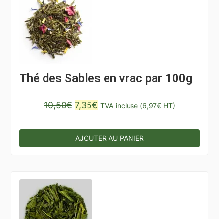
Thé des Sables en vrac par 100g
Le
Le
10,50
€
7,35
€
TVA incluse (
6,97
€
HT)
prix
prix
initial
actuel
AJOUTER AU PANIER
était :
est :
10,50€.
7,35€.