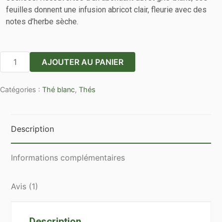
feuilles donnent une infusion abricot clair, fleurie avec des
notes d’herbe sèche.
quantité
AJOUTER AU PANIER
de
Paï
Catégories :
Thé blanc
,
Thés
Mu
Tan
"Pivoine
Blanche"
Description
vrac
par
Informations complémentaires
100g
Avis (1)
Description