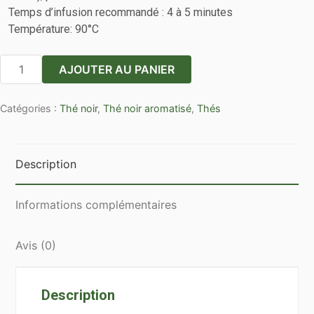
Temps d’infusion recommandé : 4 à 5 minutes
Température: 90°C
quantité
AJOUTER AU PANIER
de
Jardin
Catégories :
Thé noir
,
Thé noir aromatisé
,
Thés
Bleu
en
vrac
par
Description
100g
Informations complémentaires
Avis (0)
Description