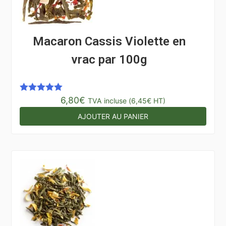
Macaron Cassis Violette en
vrac par 100g
6,80
€
Note
5.00
TVA incluse (
6,45
€
HT)
sur 5
AJOUTER AU PANIER