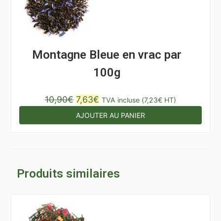
Montagne Bleue en vrac par
100g
Le
Le
10,90
€
7,63
€
TVA incluse (
7,23
€
HT)
prix
prix
AJOUTER AU PANIER
initial
actuel
était :
est :
10,90€.
7,63€.
Produits similaires