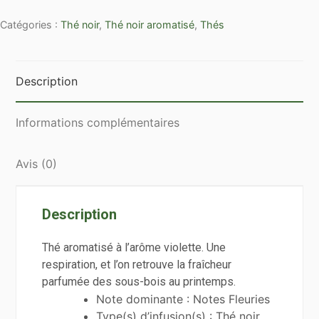
Thé
Catégories :
Thé noir
,
Thé noir aromatisé
,
Thés
noir
Violette
en
vrac
Description
par
100g
Informations complémentaires
Avis (0)
Description
Thé aromatisé à l’arôme violette. Une
respiration, et l’on retrouve la fraîcheur
parfumée des sous-bois au printemps.
Note dominante : Notes Fleuries
Type(s) d’infusion(s) : Thé noir