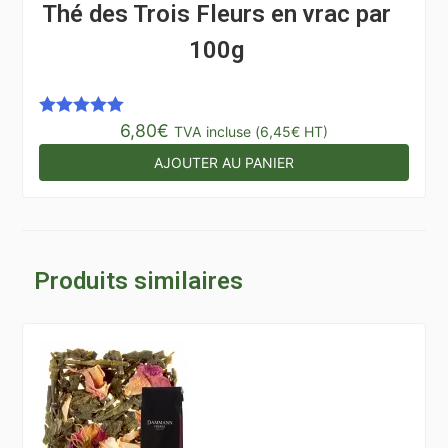
Thé des Trois Fleurs en vrac par
100g
6,80
€
Note
5.00
TVA incluse (
6,45
€
HT)
sur 5
AJOUTER AU PANIER
Produits similaires