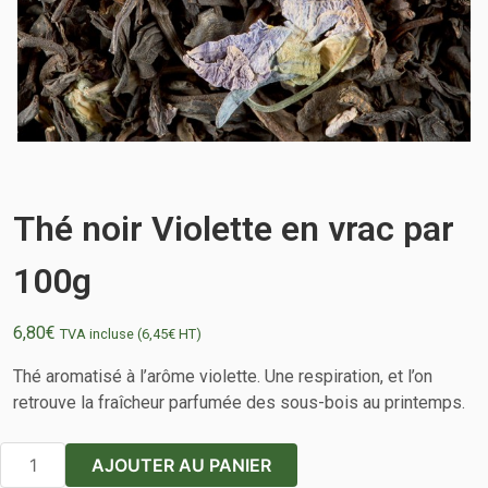
Thé noir Violette en vrac par
100g
6,80
€
TVA incluse (
6,45
€
HT)
Thé aromatisé à l’arôme violette. Une respiration, et l’on
retrouve la fraîcheur parfumée des sous-bois au printemps.
quantité
AJOUTER AU PANIER
de