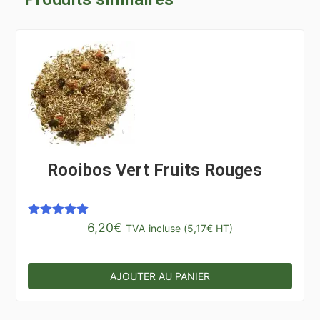
Rooibos Vert Fruits Rouges
6,20
€
Note
5.00
TVA incluse (
5,17
€
HT)
sur 5
AJOUTER AU PANIER