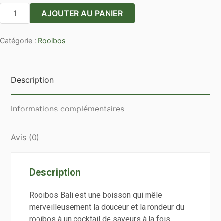
quantité
AJOUTER AU PANIER
de
Rooibos
Catégorie :
Rooibos
Bali
en
vrac
par
Description
100g
Informations complémentaires
Avis (0)
Description
Rooibos Bali est une boisson qui mêle
merveilleusement la douceur et la rondeur du
rooibos à un cocktail de saveurs à la fois