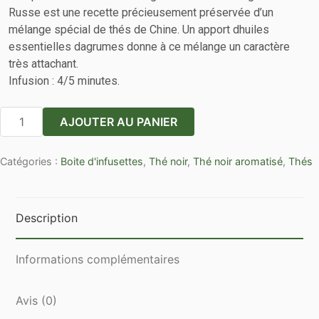
Russe est une recette précieusement préservée d’un
mélange spécial de thés de Chine. Un apport dhuiles
essentielles dagrumes donne à ce mélange un caractère
très attachant.
Infusion : 4/5 minutes.
quantité
AJOUTER AU PANIER
de
Boites
Catégories :
Boite d'infusettes
,
Thé noir
,
Thé noir aromatisé
,
Thés
Goût
Russe
douchka
25
Description
sachets
cristal
Informations complémentaires
Avis (0)