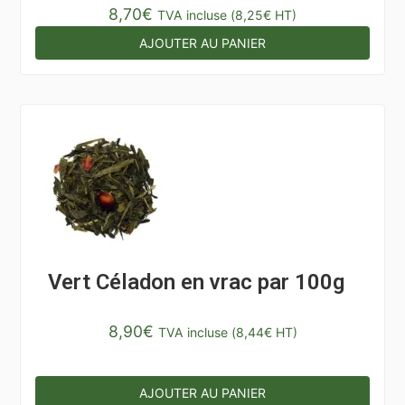
8,70
€
Note
5.00
TVA incluse (
8,25
€
HT)
sur 5
AJOUTER AU PANIER
Vert Céladon en vrac par 100g
8,90
€
TVA incluse (
8,44
€
HT)
AJOUTER AU PANIER