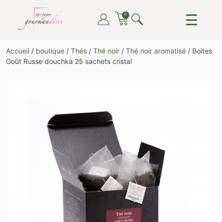
Skip
☰
0
to
content
ARÔMES ET GOURMANDISES
DU THÉ, DU CAFÉ, DU CHOCOLAT, TOUT POUR LE
Accueil
/
boutique
/
Thés
/
Thé noir
/
Thé noir aromatisé
/ Boites
PLAISIR DE TOUTES ET TOUS
Goût Russe douchka 25 sachets cristal