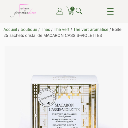
Skip
☰
0
to
content
ARÔMES ET GOURMANDISES
DU THÉ, DU CAFÉ, DU CHOCOLAT, TOUT POUR LE
Accueil
/
boutique
/
Thés
/
Thé vert
/
Thé vert aromatisé
/ Boîte
PLAISIR DE TOUTES ET TOUS
25 sachets cristal de MACARON CASSIS-VIOLETTES