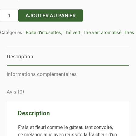
quantité
AJOUTER AU PANIER
de
Boîte
Catégories :
Boite d'infusettes
,
Thé vert
,
Thé vert aromatisé
,
Thés
25
sachets
cristal
de
Description
MACARON
CASSIS-
Informations complémentaires
VIOLETTES
Avis (0)
Description
Frais et fleuri comme le gâteau tant convoité,
ce mélange allie avec réussite la fraîcheur d’un