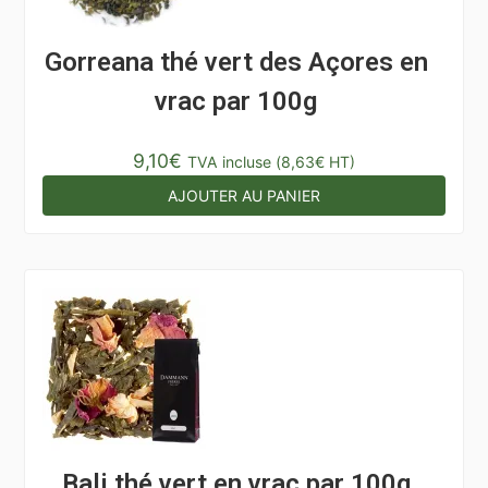
Gorreana thé vert des Açores en
vrac par 100g
9,10
€
TVA incluse (
8,63
€
HT)
AJOUTER AU PANIER
Bali thé vert en vrac par 100g