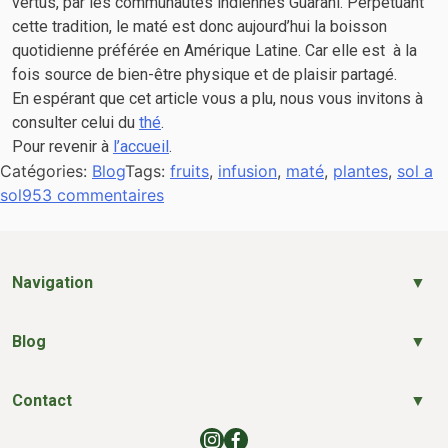
vertus, par les communautés indiennes Guarani. Perpétuant
cette tradition, le maté est donc aujourd’hui la boisson
quotidienne préférée en Amérique Latine. Car elle est à la
fois source de bien-être physique et de plaisir partagé.
En espérant que cet article vous a plu, nous vous invitons à
consulter celui du
thé
.
Pour revenir à
l’accueil
.
Catégories:
Blog
Tags:
fruits
,
infusion
,
maté
,
plantes
,
sol a
sur
sol
953 commentaires
La
saviez-
vous?
Navigation
Infusions
et
matés
Blog
Contact