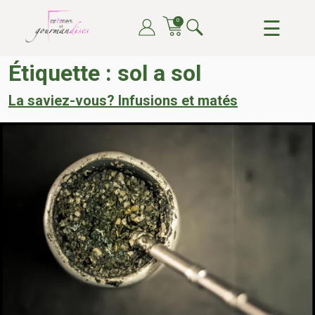
Skip
☰
0
to
content
ARÔMES ET GOURMANDISES
DU THÉ, DU CAFÉ, DU CHOCOLAT, TOUT POUR LE
Étiquette :
sol a sol
PLAISIR DE TOUTES ET TOUS
La saviez-vous? Infusions et matés