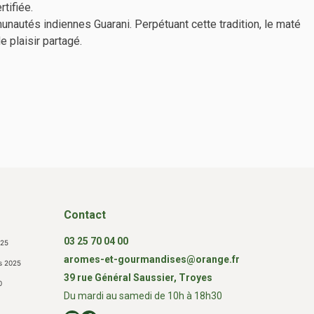
tifiée.
nautés indiennes Guarani. Perpétuant cette tradition, le maté
 plaisir partagé.
Contact
03 25 70 04 00
025
aromes-et-gourmandises@orange.fr
s 2025
39 rue Général Saussier, Troyes
0
Du mardi au samedi de 10h à 18h30