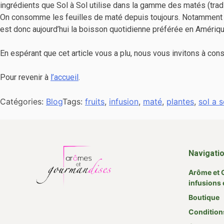
ingrédients que Sol à Sol utilise dans la gamme des matés (tradit
On consomme les feuilles de maté depuis toujours. Notamment pou
est donc aujourd’hui la boisson quotidienne préférée en Amérique 
En espérant que cet article vous a plu, nous vous invitons à cons
Pour revenir à
l’accueil
.
Catégories:
Blog
Tags:
fruits
,
infusion
,
maté
,
plantes
,
sol a s
Navigati
Arôme et 
infusions 
Boutique
Condition