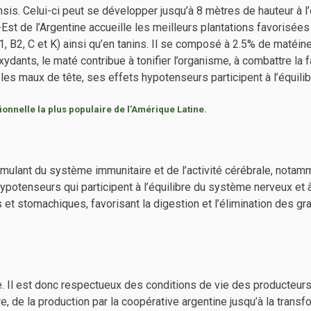
nsis. Celui-ci peut se développer jusqu’à 8 mètres de hauteur à l
st de l’Argentine accueille les meilleurs plantations favorisées p
, B2, C et K) ainsi qu’en tanins. Il se composé à 2.5% de matéin
dants, le maté contribue à tonifier l’organisme, à combattre la 
les maux de tête, ses effets hypotenseurs participent à l’équili
ionnelle la plus populaire de l’Amérique Latine.
stimulant du système immunitaire et de l’activité cérébrale, notam
ypotenseurs qui participent à l’équilibre du système nerveux et à
 et stomachiques, favorisant la digestion et l’élimination des g
e. Il est donc respectueux des conditions de vie des producteur
re, de la production par la coopérative argentine jusqu’à la trans