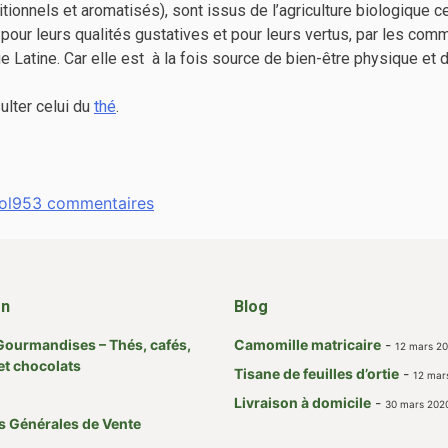
ionnels et aromatisés), sont issus de l’agriculture biologique cer
r leurs qualités gustatives et pour leurs vertus, par les commu
Latine. Car elle est à la fois source de bien-être physique et de
ulter celui du
thé
.
sur
ol
953 commentaires
La
saviez-
vous?
Infusions
on
Blog
et
Gourmandises – Thés, cafés,
matés
Camomille matricaire
-
12 mars 2
et chocolats
Tisane de feuilles d’ortie
-
12 mar
Livraison à domicile
-
30 mars 202
s Générales de Vente