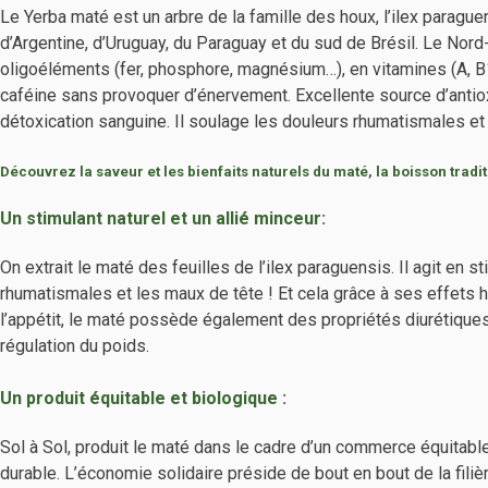
Le Yerba maté est un arbre de la famille des houx, l’ilex parague
d’Argentine, d’Uruguay, du Paraguay et du sud de Brésil. Le Nord-E
oligoéléments (fer, phosphore, magnésium…), en vitamines (A, B1
caféine sans provoquer d’énervement. Excellente source d’antioxy
détoxication sanguine. Il soulage les douleurs rhumatismales et 
Découvrez la saveur et les bienfaits naturels du maté, la boisson tradit
Un stimulant naturel et un allié minceur:
On extrait le maté des feuilles de l’ilex paraguensis. Il agit en 
rhumatismales et les maux de tête ! Et cela grâce à ses effets h
l’appétit, le maté possède également des propriétés diurétiques
régulation du poids.
Un produit équitable et biologique :
Sol à Sol, produit le maté dans le cadre d’un commerce équitabl
durable. L’économie solidaire préside de bout en bout de la filiè