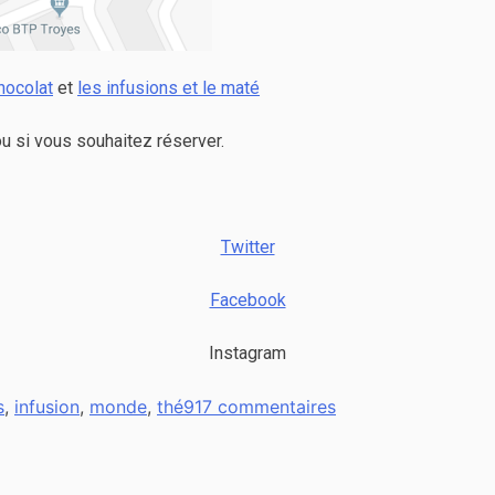
hocolat
et
les infusions et le maté
u si vous souhaitez réserver.
Twitter
Facebook
Instagram
sur
s
,
infusion
,
monde
,
thé
917 commentaires
Où
nous
trouver?